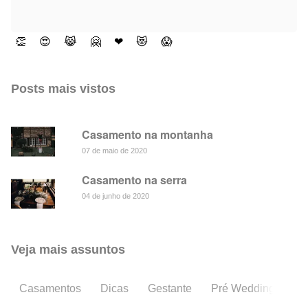
👏
😍
😹
🤗
❤
😻
😱
Posts mais vistos
Casamento na montanha
07 de maio de 2020
Casamento na serra
04 de junho de 2020
Veja mais assuntos
Casamentos
Dicas
Gestante
Pré Wedding
En